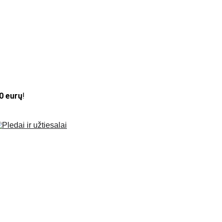
50 eurų
!