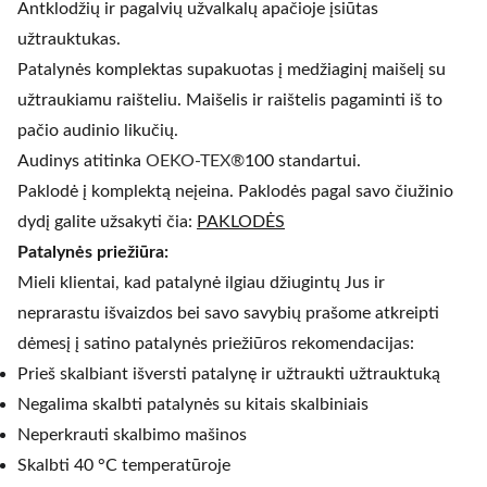
Antklodžių ir pagalvių užvalkalų apačioje įsiūtas
užtrauktukas.
Patalynės komplektas supakuotas į medžiaginį maišelį su
užtraukiamu raišteliu. Maišelis ir raištelis pagaminti iš to
pačio audinio likučių.
Audinys atitinka
OEKO-TEX®
100 standartui.
Paklodė į komplektą neįeina. Paklodės pagal savo čiužinio
dydį galite užsakyti čia:
PAKLODĖS
Patalynės priežiūra:
Mieli klientai, kad patalynė ilgiau džiugintų Jus ir
neprarastu išvaizdos bei savo savybių prašome atkreipti
dėmesį į satino patalynės priežiūros rekomendacijas:
Prieš skalbiant išversti patalynę ir užtraukti užtrauktuką
Negalima skalbti patalynės su kitais skalbiniais
Neperkrauti skalbimo mašinos
Skalbti 40 °C temperatūroje