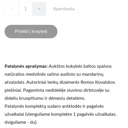
-
+
Išparduota
Pridėti į krepšelį
Patalynės aprašymas:
Aukštos kokybės baltos spalvos
natūralios medvilnės satino audinio su mandarinų
atvaizdais. Autoriniai lenkų dizainerės Romos Kovalskos
piešiniai. Pagaminta nedidelėje siuvimo dirbtuvėje su
dideliu kruopštumu ir dėmesiu detalėms.
Patalynės komplektą sudaro antklodės ir pagalvės
užvalkalai (vienguliame komplekte 1 pagalvės užvalkalas,
dviguliame - du).