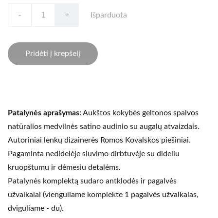
-
+
Išparduota
Pridėti į krepšelį
Patalynės aprašymas:
Aukštos kokybės geltonos spalvos
natūralios medvilnės satino audinio su augalų atvaizdais.
Autoriniai lenkų dizainerės Romos Kovalskos piešiniai.
Pagaminta nedidelėje siuvimo dirbtuvėje su dideliu
kruopštumu ir dėmesiu detalėms.
Patalynės komplektą sudaro antklodės ir pagalvės
užvalkalai (vienguliame komplekte 1 pagalvės užvalkalas,
dviguliame - du).