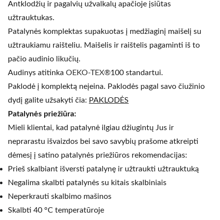
Antklodžių ir pagalvių užvalkalų apačioje įsiūtas
užtrauktukas.
Patalynės komplektas supakuotas į medžiaginį maišelį su
užtraukiamu raišteliu. Maišelis ir raištelis pagaminti iš to
pačio audinio likučių.
Audinys atitinka
OEKO-TEX®
100 standartui.
Paklodė į komplektą neįeina. Paklodės pagal savo čiužinio
dydį galite užsakyti čia:
PAKLODĖS
Patalynės priežiūra:
Mieli klientai, kad patalynė ilgiau džiugintų Jus ir
neprarastu išvaizdos bei savo savybių prašome atkreipti
dėmesį į satino patalynės priežiūros rekomendacijas:
Prieš skalbiant išversti patalynę ir užtraukti užtrauktuką
Negalima skalbti patalynės su kitais skalbiniais
Neperkrauti skalbimo mašinos
Skalbti 40 °C temperatūroje