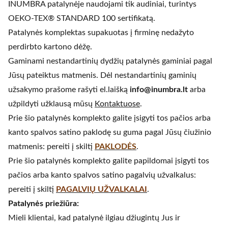
INUMBRA patalynėje naudojami tik audiniai, turintys
OEKO-TEX® STANDARD 100 sertifikatą.
Patalynės komplektas supakuotas į firminę nedažyto
perdirbto kartono dėžę.
Gaminami nestandartinių dydžių patalynės gaminiai pagal
Jūsų pateiktus matmenis. Dėl nestandartinių gaminių
užsakymo prašome rašyti el.laišką
info@inumbra.lt
arba
užpildyti užklausą mūsų
Kontaktuose
.
Prie šio patalynės komplekto galite įsigyti tos pačios arba
kanto spalvos satino paklodę su guma pagal Jūsų čiužinio
matmenis: pereiti į skiltį
PAKLODĖS
.
Prie šio patalynės komplekto galite papildomai įsigyti tos
pačios arba kanto spalvos satino pagalvių užvalkalus:
pereiti į skiltį
PAGALVIŲ UŽVALKALAI
.
Patalynės priežiūra:
Mieli klientai, kad patalynė ilgiau džiugintų Jus ir