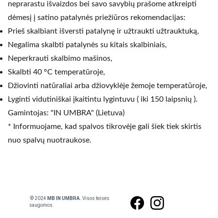
neprarastu išvaizdos bei savo savybių prašome atkreipti
dėmesį į satino patalynės priežiūros rekomendacijas:
Prieš skalbiant išversti patalynę ir užtraukti užtrauktuką,
Negalima skalbti patalynės su kitais skalbiniais,
Neperkrauti skalbimo mašinos,
Skalbti 40 °C temperatūroje,
Džiovinti natūraliai arba džiovyklėje žemoje temperatūroje,
Lyginti vidutiniškai įkaitintu lygintuvu ( iki 150 laipsnių ).
Gamintojas: "IN UMBRA" (Lietuva)
* Informuojame, kad spalvos tikrovėje gali šiek tiek skirtis
nuo spalvų nuotraukose.
 © 2024
 MB IN UMBRA. 
Visos teisės 
saugomos.