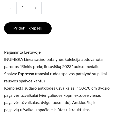
-
+
Pridėti į krepšelį
Pagaminta Lietuvoje!
INUMBRA Linea satino patalynės kolekcija apdovanota
parodos "Rinkis prekę lietuvišką 2023" aukso medaliu.
Spalva:
Espresso
(tamsiai rudos spalvos patalynė su pilkai
rausvos spalvos kantu)
Komplektą sudaro antklodės užvalkalas ir 50x70 cm dydžio
pagalvės užvalkalai (vienguliuose kopmlektuose vienas
pagalvės užvalkalas, dviguliuose - du). Antklodžių ir
pagalvių užvalkalų apačioje įsiūtas užtrauktukas.