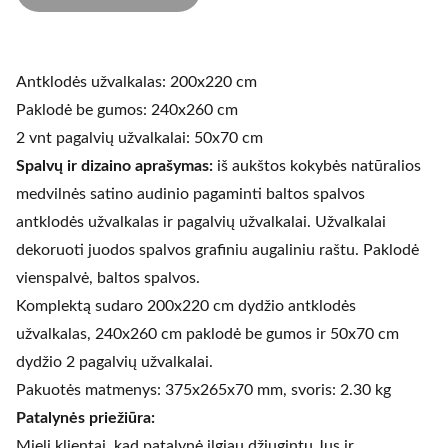
Antklodės užvalkalas: 200x220 cm
Paklodė be gumos: 240x260 cm
2 vnt pagalvių užvalkalai: 50x70 cm
Spalvų ir dizaino aprašymas:
iš aukštos kokybės natūralios
medvilnės satino audinio pagaminti baltos spalvos
antklodės užvalkalas ir pagalvių užvalkalai. Užvalkalai
dekoruoti juodos spalvos grafiniu augaliniu raštu. Paklodė
vienspalvė, baltos spalvos.
Komplektą sudaro 200x220 cm dydžio antklodės
užvalkalas, 240x260 cm paklodė be gumos ir 50x70 cm
dydžio 2 pagalvių užvalkalai.
Pakuotės matmenys: 375x265x70 mm, svoris: 2.30 kg
Patalynės priežiūra:
Mieli klientai, kad patalynė ilgiau džiugintų Jus ir