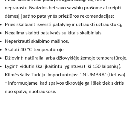
neprarastu išvaizdos bei savo savybių prašome atkreipti
dėmesį į satino patalynės priežiūros rekomendacijas:
Prieš skalbiant išversti patalynę ir užtraukti užtrauktuką,
Negalima skalbti patalynės su kitais skalbiniais,
Neperkrauti skalbimo mašinos,
Skalbti 40 °C temperatūroje,
Džiovinti natūraliai arba džiovyklėje žemoje temperatūroje,
Lyginti vidutiniškai įkaitintu lygintuvu ( iki 150 laipsnių ).
Kilmės šalis: Turkija. Importuotojas: "IN UMBRA" (Lietuva)
* Informuojame, kad spalvos tikrovėje gali šiek tiek skirtis
nuo spalvų nuotraukose.