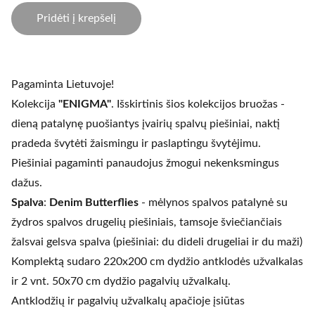
Pridėti į krepšelį
Pagaminta Lietuvoje!
Kolekcija
"ENIGMA"
. Išskirtinis šios kolekcijos bruožas -
dieną patalynę puošiantys įvairių spalvų piešiniai, naktį
pradeda švytėti žaismingu ir paslaptingu švytėjimu.
Piešiniai pagaminti panaudojus žmogui nekenksmingus
dažus.
Spalva
:
Denim
Butterflies
- mėlynos spalvos patalynė su
žydros spalvos drugelių piešiniais, tamsoje šviečiančiais
žalsvai gelsva spalva (piešiniai: du dideli drugeliai ir du maži)
Komplektą sudaro 220x200 cm dydžio antklodės užvalkalas
ir 2 vnt. 50x70 cm dydžio pagalvių užvalkalų.
Antklodžių ir pagalvių užvalkalų apačioje įsiūtas