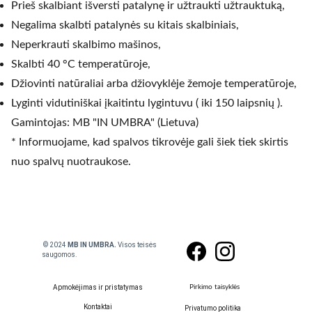
Prieš skalbiant išversti patalynę ir užtraukti užtrauktuką,
Negalima skalbti patalynės su kitais skalbiniais,
Neperkrauti skalbimo mašinos,
Skalbti 40 °C temperatūroje,
Džiovinti natūraliai arba džiovyklėje žemoje temperatūroje,
Lyginti vidutiniškai įkaitintu lygintuvu ( iki 150 laipsnių ).
Gamintojas: MB "IN UMBRA" (Lietuva)
* Informuojame, kad spalvos tikrovėje gali šiek tiek skirtis
nuo spalvų nuotraukose.
 © 2024
 MB IN UMBRA. 
Visos teisės 
saugomos.
Apmokėjimas ir pristatymas
Pirkimo taisyklės
Kontaktai
Privatumo politika