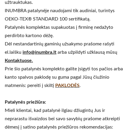
užtrauktukas.
INUMBRA patalynėje naudojami tik audiniai, turintys
OEKO-TEX® STANDARD 100 sertifikatą.
Patalynės komplektas supakuotas į firminę nedažyto
perdirbto kartono dėžę.
Dėl nestandartinių gaminių užsakymo prašome rašyti
el.laišku
info@inumbra.lt
arba užpildyti užklausą mūsų
Kontaktuose.
Prie šio patalynės komplekto galite įsigyti tos pačios arba
kanto spalvos paklodę su guma pagal Jūsų čiužinio
matmenis: pereiti į skiltį
PAKLODĖS
.
Patalynės priežiūra:
Mieli klientai, kad patalynė ilgiau džiugintų Jus ir
neprarastu išvaizdos bei savo savybių prašome atkreipti
dėmesį į satino patalynės priežiūros rekomendacijas: