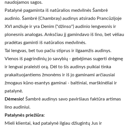
naudojamos sagos.
Patalynė pagaminta iš natūralios medvilnės Šambrė
audinio. Šambrė (Chambray) audinys atsirado Prancūzijoje
XVI amžiuje ir yra Denim ("džinso") audinio lengvesnis ir
plonesnis analogas. Anksčiau jį gamindavo iš lino, bet vėliau
pradėtas gaminti iš natūralios medvilnės.
Tai lengvas, bet tuo pačiu stiprus ir ilgaamžis audinys.
Vienos iš pagrindinių jo savybių - gebėjimas sugerti drėgmę
ir lengvai praleisti orą. Dėl to šis audinys puikiai tinka
prakaituojantiems žmonėms ir iš jo gaminami arčiausiai
žmogaus kūno esantys gaminai - baltiniai, marškinėliai ir
patalynė.
Dėmesio!
Šambrė audinys savo paviršiaus faktūra artimas
lino audiniui.
Patalynės priežiūra:
Mieli klientai, kad patalynė ilgiau džiugintų Jus ir