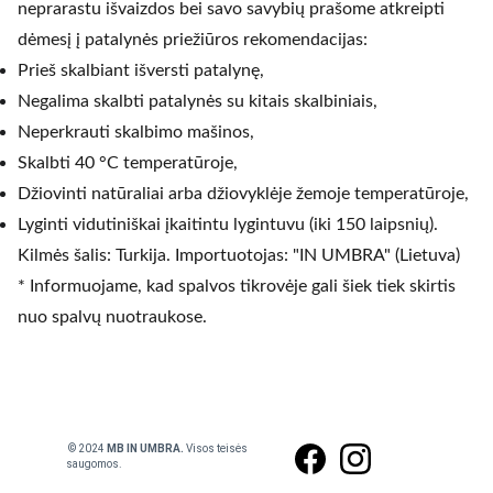
neprarastu išvaizdos bei savo savybių prašome atkreipti
dėmesį į patalynės priežiūros rekomendacijas:
Prieš skalbiant išversti patalynę,
Negalima skalbti patalynės su kitais skalbiniais,
Neperkrauti skalbimo mašinos,
Skalbti 40 °C temperatūroje,
Džiovinti natūraliai arba džiovyklėje žemoje temperatūroje,
Lyginti vidutiniškai įkaitintu lygintuvu (iki 150 laipsnių).
Kilmės šalis: Turkija. Importuotojas: "IN UMBRA" (Lietuva)
* Informuojame, kad spalvos tikrovėje gali šiek tiek skirtis
nuo spalvų nuotraukose.
 © 2024
 MB IN UMBRA. 
Visos teisės 
saugomos.