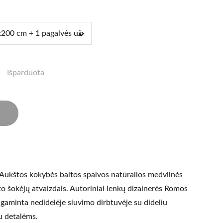
Išparduota
Aukštos kokybės baltos spalvos natūralios medvilnės
to šokėjų atvaizdais. Autoriniai lenkų dizainerės Romos
agaminta nedidelėje siuvimo dirbtuvėje su dideliu
u detalėms.