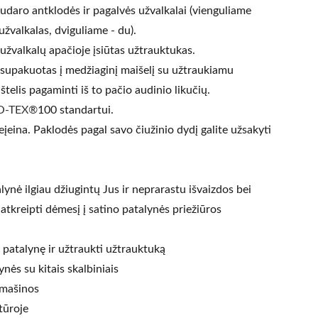
daro antklodės ir pagalvės užvalkalai (vienguliame
žvalkalas, dviguliame - du).
 užvalkalų apačioje įsiūtas užtrauktukas.
supakuotas į medžiaginį maišelį su užtraukiamu
aištelis pagaminti iš to pačio audinio likučių.
O-TEX®
100 standartui.
įeina. Paklodės pagal savo čiužinio dydį galite užsakyti
alynė ilgiau džiugintų Jus ir neprarastu išvaizdos bei
tkreipti dėmesį į satino patalynės priežiūros
i patalynę ir užtraukti užtrauktuką
nės su kitais skalbiniais
 mašinos
tūroje