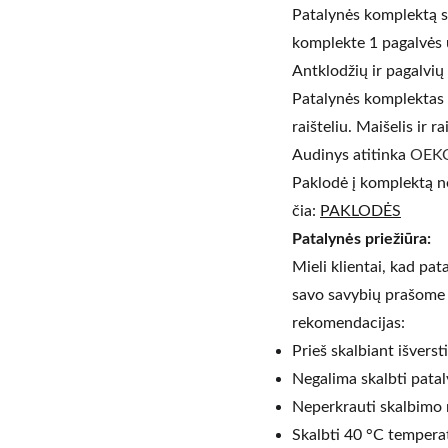
Patalynės komplektą su
komplekte 1 pagalvės u
Antklodžių ir pagalvių
Patalynės komplektas 
raišteliu. Maišelis ir r
Audinys atitinka
OEK
Paklodė į komplektą ne
čia:
PAKLODĖS
Patalynės priežiūra:
Mieli klientai, kad pat
savo savybių prašome a
rekomendacijas:
Prieš skalbiant išverst
Negalima skalbti pataly
Neperkrauti skalbimo
Skalbti 40 °C tempera