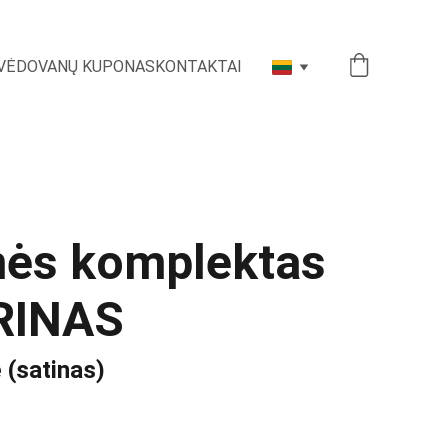
VĖ
DOVANŲ KUPONAS
KONTAKTAI
nės komplektas
RINAS
(satinas)