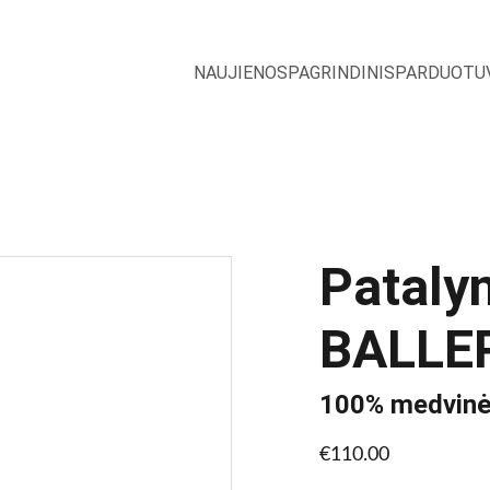
NAUJIENOS
PAGRINDINIS
PARDUOTU
Pataly
BALLE
100% medvinė 
€110.00