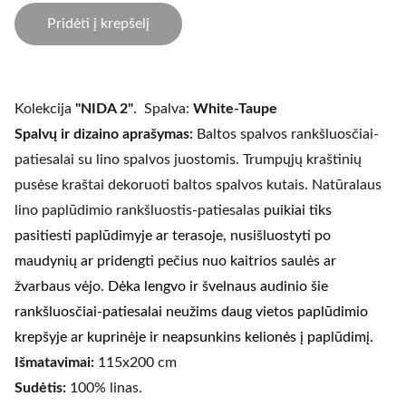
Pridėti į krepšelį
Kolekcija
"NIDA 2"
. Spalva:
White-Taupe
Spalvų ir dizaino aprašymas:
Baltos spalvos rankšluosčiai-
patiesalai su lino spalvos juostomis. Trumpųjų kraštinių
pusėse kraštai dekoruoti baltos spalvos kutais. Natūralaus
lino paplūdimio rankšluostis-patiesalas
puikiai tiks
pasitiesti paplūdimyje ar terasoje, nusišluostyti po
maudynių ar pridengti pečius nuo kaitrios saulės ar
žvarbaus vėjo.
Dėka lengvo ir švelnaus audinio šie
rankšluosčiai-patiesalai neužims daug vietos paplūdimio
krepšyje ar kuprinėje ir neapsunkins kelionės į paplūdimį.
Išmatavimai:
115x200 cm
Sudėtis:
100% linas.