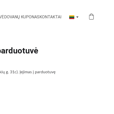
VĖ
DOVANŲ KUPONAS
KONTAKTAI
parduotuvė
 g. 31c). Įejimas į parduotuvę