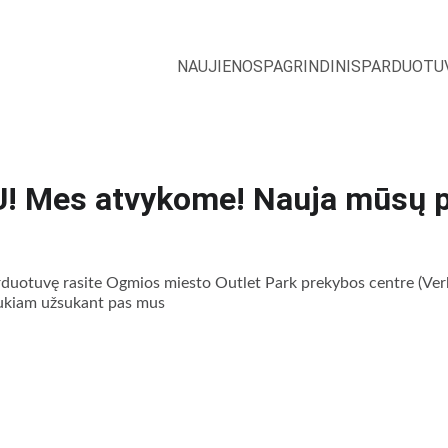
NAUJIENOS
PAGRINDINIS
PARDUOTU
! Mes atvykome! Nauja mūsų 
otuvę rasite Ogmios miesto Outlet Park prekybos centre (Verkių
laukiam užsukant pas mus