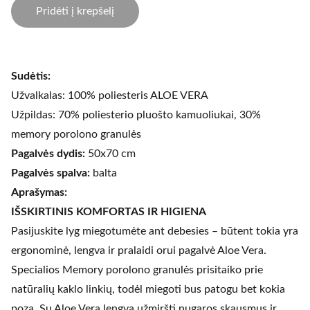
Pridėti į krepšelį
Sudėtis:
Užvalkalas: 100% poliesteris ALOE VERA
Užpildas: 70% poliesterio pluošto kamuoliukai, 30%
memory porolono granulės
Pagalvės dydis:
50x70 cm
Pagalvės spalva:
balta
Aprašymas:
IŠSKIRTINIS KOMFORTAS IR HIGIENA
Pasijuskite lyg miegotumėte ant debesies – būtent tokia yra
ergonominė, lengva ir pralaidi orui pagalvė Aloe Vera.
Specialios Memory porolono granulės prisitaiko prie
natūralių kaklo linkių, todėl miegoti bus patogu bet kokia
poza. Su Aloe Vera lengva užmiršti nugaros skausmus ir