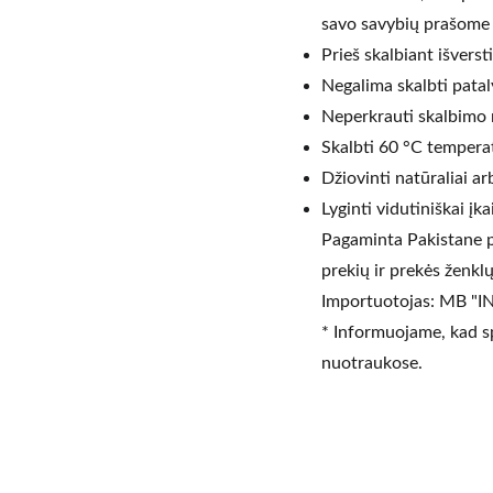
savo savybių prašome a
Prieš skalbiant išverst
Negalima skalbti pataly
Neperkrauti skalbimo 
Skalbti 60 °C tempera
Džiovinti natūraliai a
Lyginti vidutiniškai įka
Pagaminta Pakistane p
prekių ir prekės ženklų
Importuotojas: MB "I
* Informuojame, kad spa
nuotraukose.