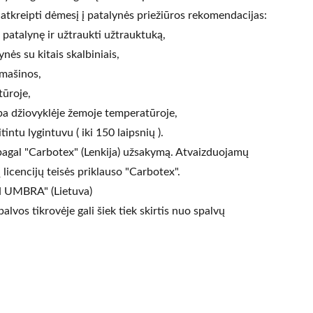
tkreipti dėmesį į patalynės priežiūros rekomendacijas:
i patalynę ir užtraukti užtrauktuką,
nės su kitais skalbiniais,
mašinos,
tūroje,
rba džiovyklėje žemoje temperatūroje,
itintu lygintuvu ( iki 150 laipsnių ).
agal "Carbotex" (Lenkija) užsakymą. Atvaizduojamų
 licencijų teisės priklauso "Carbotex".
N UMBRA" (Lietuva)
lvos tikrovėje gali šiek tiek skirtis nuo spalvų