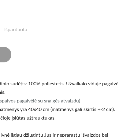
Išparduota
inio sudėtis: 100% poliesteris. Užvalkalo viduje pagalvė
is.
spalvos pagalvėlė su snaigės atvaizdu)
matmenys yra 40x40 cm (matmenys gali skirtis +-2 cm).
čioje įsiūtas užtrauktukas.
alynė ilgiau džiugintų Jus ir neprarastu išvaizdos bei