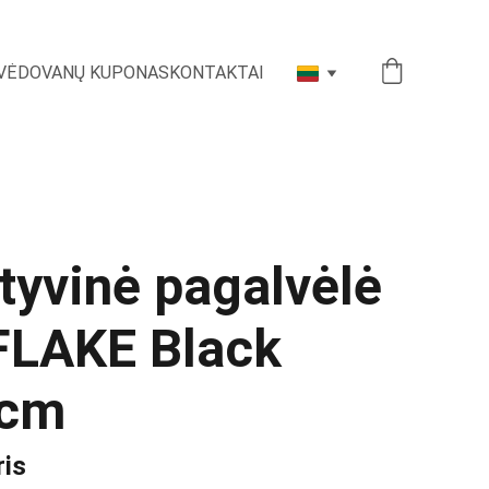
VĖ
DOVANŲ KUPONAS
KONTAKTAI
tyvinė pagalvėlė
LAKE Black
 cm
ris