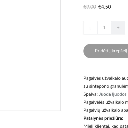
€9.00
€4.50
-
+
Pridėti į krepšelį
Pagalvės užvalkalo aud
su sintepono granulėm
Spalva:
Juoda
(juodos 
Pagalvėlės užvalkalo 
Pagalvių užvalkalo apa
Patalynės priežiūra:
Mieli klientai, kad pat